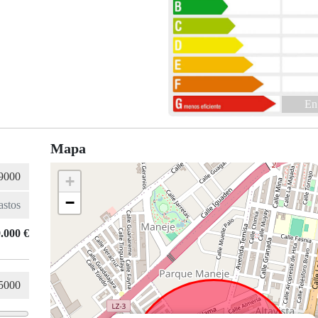
En
Mapa
+
−
.000 €