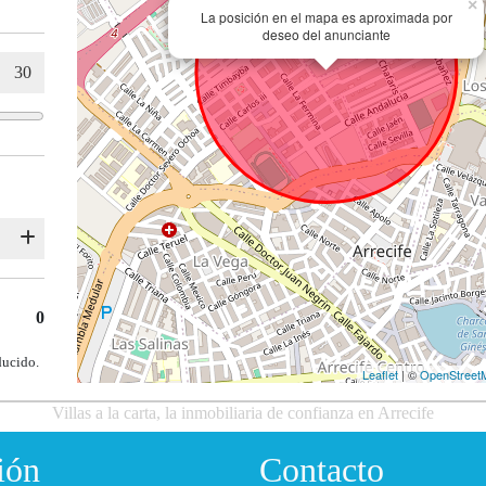
×
La posición en el mapa es aproximada por
deseo del anunciante
0
ducido.
Leaflet
| ©
OpenStreet
Villas a la carta, la inmobiliaria de confianza en Arrecife
ión
Contacto