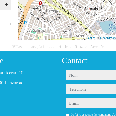
0
Leaflet
| ©
OpenStreet
Villas a la carta, la inmobiliaria de confianza en Arrecife
e
Contact
arnicería, 10
nom
00 Lanzarote
téléphone
email
Je l'ai lu et accepté les conditions d'ut