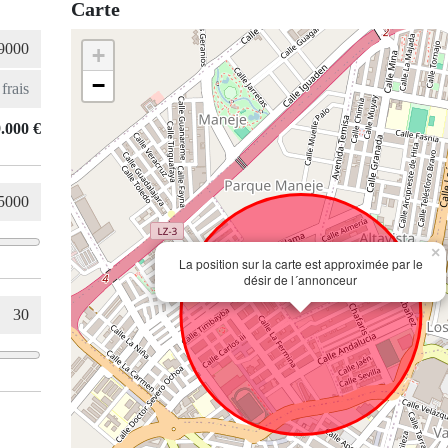
Carte
+
−
.000 €
×
La position sur la carte est approximée par le
désir de l´annonceur