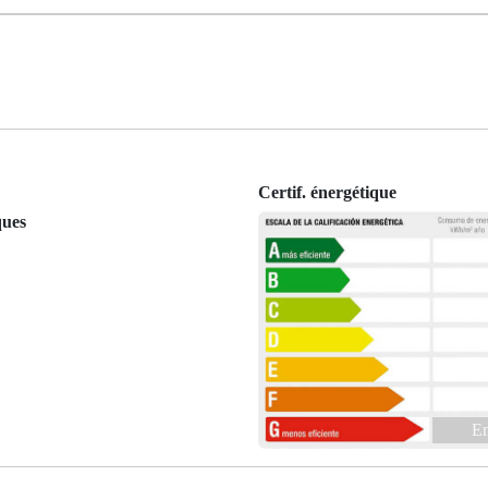
Certif. énergétique
ques
En