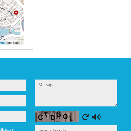
Map
contributors
message
Captcha
ilisation et