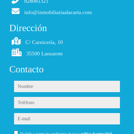
828081321
info@inmobiliariaalacarta.com
Dirección
C/ Carnicería, 10
35500 Lanzarote
Contacto
nombre
teléfono
e-mail
He leído y acepto las condiciones de uso y
política de privacidad